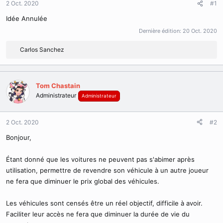
2 Oct. 2020
d
t
#1
e
Idée Annulée
l
a
Dernière édition:
20 Oct. 2020
d
i
Carlos Sanchez
R
s
é
c
a
u
c
s
Tom Chastain
t
s
Administrateur
Administrateur
i
i
o
o
n
n
2 Oct. 2020
#2
s
:
Bonjour,
Étant donné que les voitures ne peuvent pas s'abimer après
utilisation, permettre de revendre son véhicule à un autre joueur
ne fera que diminuer le prix global des véhicules.
Les véhicules sont censés être un réel objectif, difficile à avoir.
Faciliter leur accès ne fera que diminuer la durée de vie du