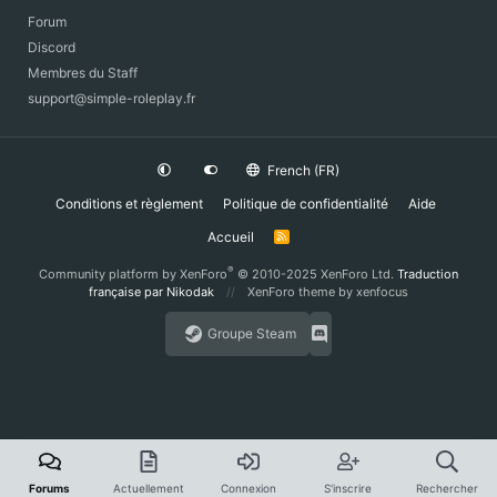
Forum
Discord
Membres du Staff
support@simple-roleplay.fr
French (FR)
Conditions et règlement
Politique de confidentialité
Aide
Accueil
R
S
S
®
Community platform by XenForo
© 2010-2025 XenForo Ltd.
Traduction
française par Nikodak
XenForo theme
by xenfocus
Groupe Steam
Forums
Actuellement
Connexion
S'inscrire
Rechercher