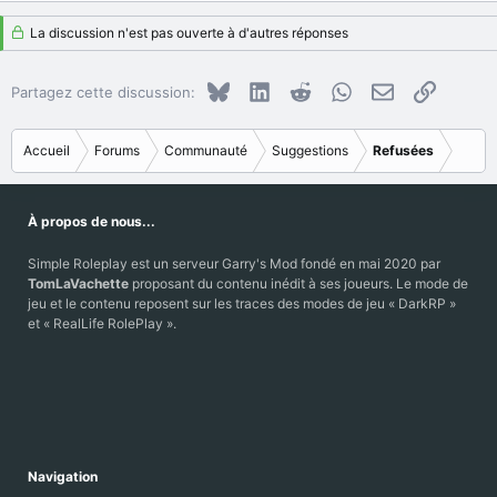
La discussion n'est pas ouverte à d'autres réponses
Bluesky
LinkedIn
Reddit
WhatsApp
E-mail
Copier le
Partagez cette discussion:
Accueil
Forums
Communauté
Suggestions
Refusées
À propos de nous...
Simple Roleplay est un serveur Garry's Mod fondé en mai 2020 par
TomLaVachette
proposant du contenu inédit à ses joueurs. Le mode de
jeu et le contenu reposent sur les traces des modes de jeu « DarkRP »
et « RealLife RolePlay ».
Navigation