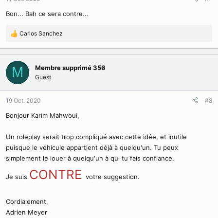
Bon... Bah ce sera contre...
Carlos Sanchez
R
é
a
c
Membre supprimé 356
M
t
Guest
i
o
n
19 Oct. 2020
#8
s
Bonjour Karim Mahwoui,
:
Un roleplay serait trop compliqué avec cette idée, et inutile
puisque le véhicule appartient déjà à quelqu'un. Tu peux
simplement le louer à quelqu'un à qui tu fais confiance.
CONTRE
Je suis
votre suggestion.
Cordialement,
Adrien Meyer