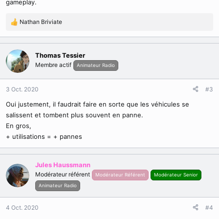
gameplay.
Nathan Briviate
R
é
a
c
Thomas Tessier
t
Membre actif
Animateur Radio
i
o
n
3 Oct. 2020
#3
s
Oui justement, il faudrait faire en sorte que les véhicules se
:
salissent et tombent plus souvent en panne.
En gros,
+ utilisations = + pannes
Jules Haussmann
Modérateur référent
Modérateur Référent
Modérateur Senior
Animateur Radio
4 Oct. 2020
#4