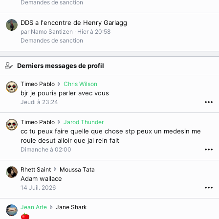
Demandes de sanction
DDS a l'encontre de Henry Garlagg
par Namo Santizen
Hier à 20:58
Demandes de sanction
Derniers messages de profil
T
Timeo Pablo
Chris Wilson
i
bjr je pouris parler avec vous
m
Jeudi à 23:24
•••
e
o
T
Timeo Pablo
Jarod Thunder
P
i
cc tu peux faire quelle que chose stp peux un medesin me
a
m
roule desut alloir que jai rein fait
b
e
Dimanche à 02:00
•••
l
o
o
P
R
Rhett Saint
Moussa Tata
a
a
h
Adam wallace
é
b
e
14 Juil. 2026
•••
c
l
t
r
o
t
i
J
Jean Arte
Jane Shark
a
S
t
e
é