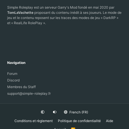
u
r
u
J
n
o
s
Simple Roleplay est un serveur Garry's Mod fondé en mai 2020 par
a
d
f
s
TomLaVachette
proposant du contenu inédit à ses joueurs. Le mode de
n
e
i
a
jeu et le contenu reposent sur les traces des modes de jeu « DarkRP »
e
r
l
T
et « RealLife RolePlay ».
S
d
a
h
e
t
a
A
a
r
l
k
e
x
a
Navigation
n
d
r
Forum
e
Discord
T
Membres du Staff
r
support@simple-roleplay.fr
o
l
l
French (FR)
Conditions et règlement
Politique de confidentialité
Aide