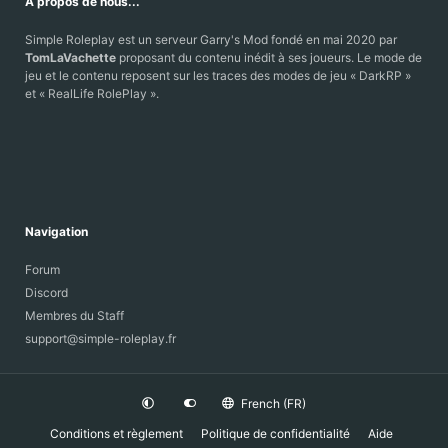
À propos de nous...
:
Simple Roleplay est un serveur Garry's Mod fondé en mai 2020 par
TomLaVachette
proposant du contenu inédit à ses joueurs. Le mode de
jeu et le contenu reposent sur les traces des modes de jeu « DarkRP »
et « RealLife RolePlay ».
Navigation
Forum
Discord
Membres du Staff
support@simple-roleplay.fr
French (FR)
Conditions et règlement
Politique de confidentialité
Aide