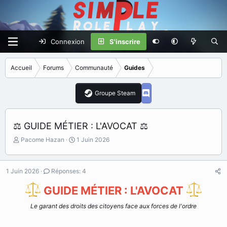
Connexion
S'inscrire
Accueil
Forums
Communauté
Guides
Groupe Steam
⚖️ GUIDE MÉTIER : L'AVOCAT ⚖️
I
D
Pacome Hazan
1 Juin 2026
n
a
i
t
t
e
1 Juin 2026
Réponses: 4
i
d
a
e
GUIDE MÉTIER : L'AVOCAT
t
d
e
é
Le garant des droits des citoyens face aux forces de l'ordre
u
b
r
u