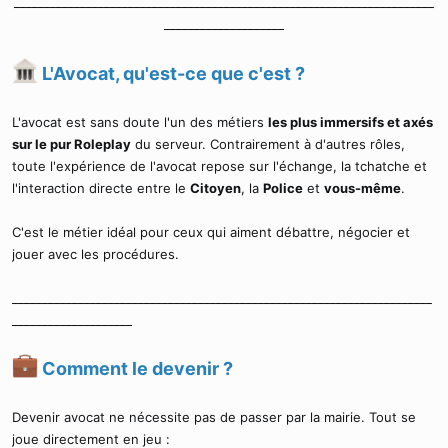
______________________________________________________________________
d
t
____________________​
e
l
a
L'Avocat, qu'est-ce que c'est ?
d
i
s
L'avocat est sans doute l'un des métiers
les plus immersifs et axés
c
sur le pur Roleplay
du serveur. Contrairement à d'autres rôles,
u
toute l'expérience de l'avocat repose sur l'échange, la tchatche et
s
s
l'interaction directe entre le
Citoyen
, la
Police
et
vous-même
.
i
o
C'est le métier idéal pour ceux qui aiment débattre, négocier et
n
jouer avec les procédures.
______________________________________________________________________
____________________
Comment le devenir ?
Devenir avocat ne nécessite pas de passer par la mairie. Tout se
joue directement en jeu :