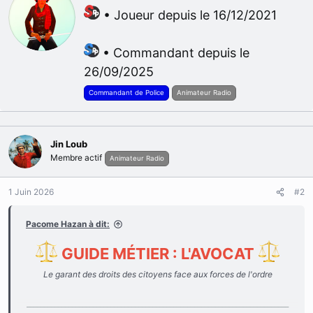
t
i
• Joueur depuis le 16/12/2021
i
t
o
t
n
e
• Commandant depuis le
s
n
26/09/2025
:
b
y
Commandant de Police
Animateur Radio
Jin Loub
Membre actif
Animateur Radio
1 Juin 2026
#2
Pacome Hazan à dit:
GUIDE MÉTIER : L'AVOCAT
Le garant des droits des citoyens face aux forces de l'ordre
___________________________________________________________________________