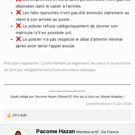
déposées dans le casier à l'arrivée.
Les faits reprochés n'ont pas été énoncés clairement au
client à son arrivée au poste.
Le policier refuse catégoriquement de donner son
matricule (s'il en possède un).
Le policier n'a pas respecté le délai d'attente minimal
après avoir lancé l'appel avocat.
Précision importante : Conformément au règlement, les soins et la nourriture
ne sont pas obligatoires lors d'une procédure classique.
______________________________________________________________________
____________________
Guide rédigé par Pacome Hazan (Danett3). Bon jeu à tous sur Simple Roleplay !
Dernière édition:
3 Juin 2026
Jin Loub
R
é
a
W
Pacome Hazan
Membre actif
·
De
France
c
r