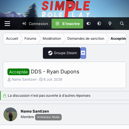
Connexion
S'inscrire
Accueil
Forums
Modération
Demandes de sanction
Acceptées
Groupe Steam
DDS - Ryan Dupons
Acceptée
I
D
Namo Santizen
8 Juil. 2026
n
a
i
t
t
e
La discussion n'est pas ouverte à d'autres réponses
i
d
a
e
t
d
Namo Santizen
e
é
Membre
Animateur Radio
u
b
r
u