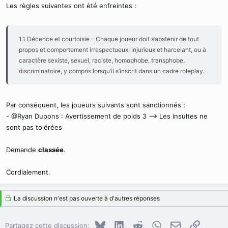
Les règles suivantes ont été enfreintes :
1.1 Décence et courtoisie – Chaque joueur doit s’abstenir de tout
propos et comportement irrespectueux, injurieux et harcelant, ou à
caractère sexiste, sexuel, raciste, homophobe, transphobe,
discriminatoire, y compris lorsqu’il s’inscrit dans un cadre roleplay.
Par conséquent, les joueurs suivants sont sanctionnés :
- @Ryan Dupons : Avertissement de poids 3 --> Les insultes ne
sont pas tolérées
Demande
classée
.
Cordialement.
La discussion n'est pas ouverte à d'autres réponses
Bluesky
LinkedIn
Reddit
WhatsApp
E-mail
Copier le
Partagez cette discussion: