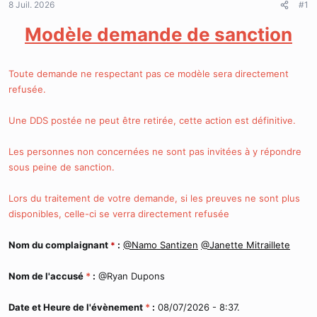
8 Juil. 2026
d
t
#1
e
Modèle demande de sanction
l
a
d
i
Toute demande ne respectant pas ce modèle sera directement
s
refusée.
c
u
s
Une DDS postée ne peut être retirée, cette action est définitive.
s
i
Les personnes non concernées ne sont pas invitées à y répondre
o
sous peine de sanction.
n
Lors du traitement de votre demande, si les preuves ne sont plus
disponibles, celle-ci se verra directement refusée
Nom du complaignant
:
@Namo Santizen
@Janette Mitraillete
*
Nom de l'accusé
*
:
@Ryan Dupons
Date et Heure de l'évènement
*
:
08/07/2026 - 8:37.