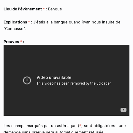
Lieu de l'évènement
*
:
Banque
Explications
*
:
J'étais a la banque quand Ryan nous insulte de
"Connasse".
Preuves
*
:
Les champs marqués par un astérisque (
*
) sont obligatoires : une
demande sans preuve sera automatiquement refusée.