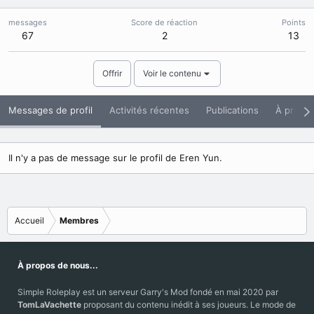
messages
Score de réaction
Points
67
2
13
Offrir
Voir le contenu
Messages de profil
Activités récentes
Publications
À propo
Il n'y a pas de message sur le profil de Eren Yun.
Accueil
Membres
À propos de nous...
Simple Roleplay est un serveur Garry's Mod fondé en mai 2020 par
TomLaVachette
proposant du contenu inédit à ses joueurs. Le mode de