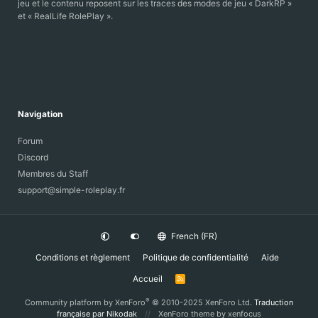
jeu et le contenu reposent sur les traces des modes de jeu « DarkRP »
et « RealLife RolePlay ».
Navigation
Forum
Discord
Membres du Staff
support@simple-roleplay.fr
French (FR)
Conditions et règlement
Politique de confidentialité
Aide
Accueil
R
S
S
®
Community platform by XenForo
© 2010-2025 XenForo Ltd.
Traduction
française par Nikodak
XenForo theme
by xenfocus